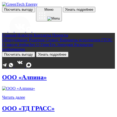
Посчитать выгоду
Меню
Узнать подробнее
Главная
Новости
Контакты
Проекты
Оборудование
Решения
Сервис
Варианты исполнения ГПЭС
О заводе Jenbacher
О ГринТех Энерджи
Раскрытие
информации
Посчитать выгоду
Узнать подробнее
ООО «Алпина»
Читать далее
ООО «ТД ГРАСС»