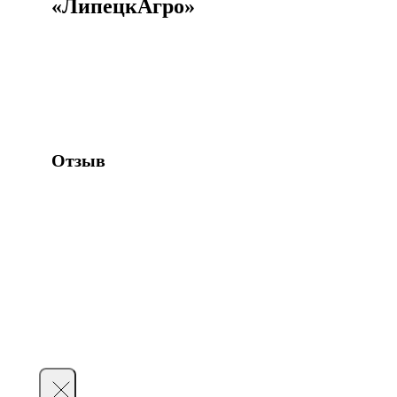
«ЛипецкАгро»
Отзыв