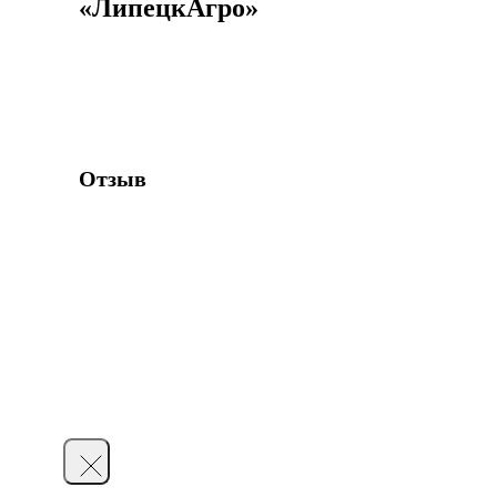
«ЛипецкАгро»
Отзыв